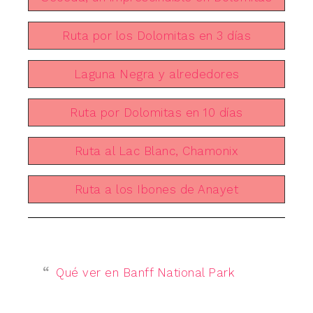
Ruta por los Dolomitas en 3 días
Laguna Negra y alrededores
Ruta por Dolomitas en 10 días
Ruta al Lac Blanc, Chamonix
Ruta a los Ibones de Anayet
Qué ver en Banff National Park