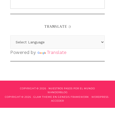
TRANSLATE :)
Powered by
Translate
COPYRIGHT © 2026 ·
NUESTROS PASOS POR EL MUNDO
WANDERBLOG
COPYRIGHT © 2026 ·
GLAM THEME
EN
GENESIS FRAMEWORK
·
WORDPRESS
·
ACCEDER