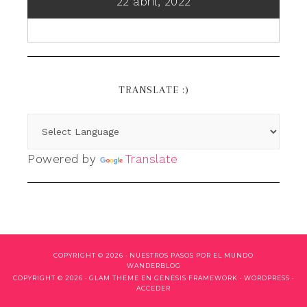
22 abril, 2022
TRANSLATE :)
Powered by
Translate
COPYRIGHT © 2026 ·
NUESTROS PASOS POR EL MUNDO
WANDERBLOG
COPYRIGHT © 2026 ·
GLAM THEME
EN
GENESIS FRAMEWORK
·
WORDPRESS
·
ACCEDER