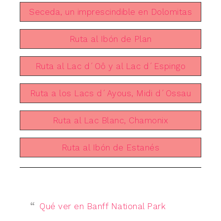
Seceda, un imprescindible en Dolomitas
Ruta al Ibón de Plan
Ruta al Lac d´Oô y al Lac d´Espingo
Ruta a los Lacs d´Ayous, Midi d´Ossau
Ruta al Lac Blanc, Chamonix
Ruta al Ibón de Estanés
Qué ver en Banff National Park