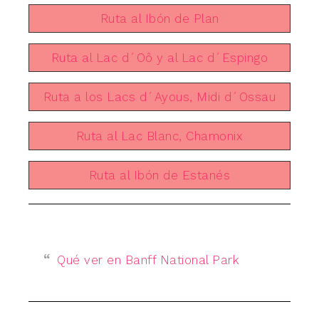
Ruta al Ibón de Plan
Ruta al Lac d´Oô y al Lac d´Espingo
Ruta a los Lacs d´Ayous, Midi d´Ossau
Ruta al Lac Blanc, Chamonix
Ruta al Ibón de Estanés
Qué ver en Banff National Park