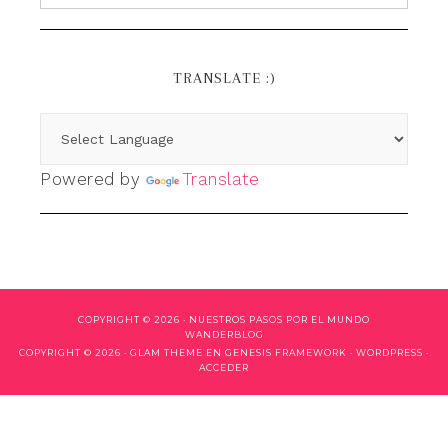
TRANSLATE :)
Powered by
Translate
COPYRIGHT © 2026 ·
NUESTROS PASOS POR EL MUNDO
WANDERBLOG
COPYRIGHT © 2026 ·
GLAM THEME
EN
GENESIS FRAMEWORK
·
WORDPRESS
·
ACCEDER