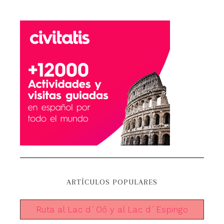
ARTÍCULOS POPULARES
Ruta al Lac d´Oô y al Lac d´Espingo