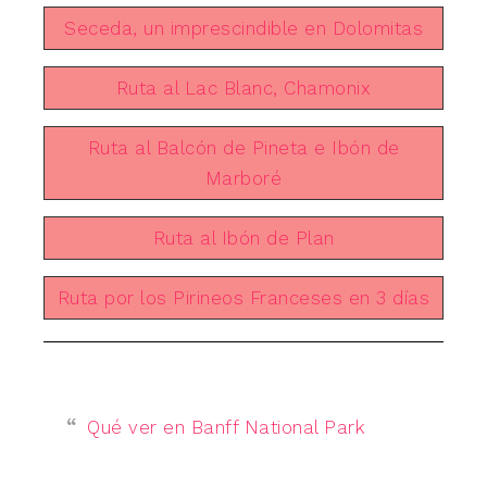
Seceda, un imprescindible en Dolomitas
Ruta al Lac Blanc, Chamonix
Ruta al Balcón de Pineta e Ibón de
Marboré
Ruta al Ibón de Plan
Ruta por los Pirineos Franceses en 3 días
Qué ver en Banff National Park