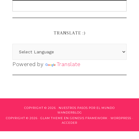
TRANSLATE :)
Powered by
Translate
COPYRIGHT © 2026 ·
NUESTROS PASOS POR EL MUNDO
WANDERBLOG
COPYRIGHT © 2026 ·
GLAM THEME
EN
GENESIS FRAMEWORK
·
WORDPRESS
·
ACCEDER