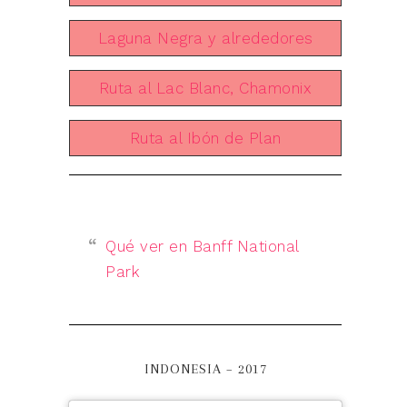
Laguna Negra y alrededores
Ruta al Lac Blanc, Chamonix
Ruta al Ibón de Plan
Qué ver en Banff National
Park
INDONESIA – 2017