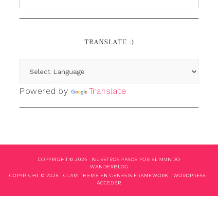
TRANSLATE :)
Powered by
Translate
COPYRIGHT © 2026 ·
NUESTROS PASOS POR EL MUNDO
WANDERBLOG
COPYRIGHT © 2026 ·
GLAM THEME
EN
GENESIS FRAMEWORK
·
WORDPRESS
·
ACCEDER