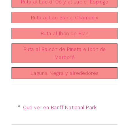
Ruta al Lac d´Oô y al Lac d´Espingo
Ruta al Lac Blanc, Chamonix
Ruta al Ibón de Plan
Ruta al Balcón de Pineta e Ibón de
Marboré
Laguna Negra y alrededores
Qué ver en Banff National Park