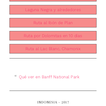
Laguna Negra y alrededores
Ruta al Ibón de Plan
Ruta por Dolomitas en 10 días
Ruta al Lac Blanc, Chamonix
Qué ver en Banff National Park
INDONESIA – 2017