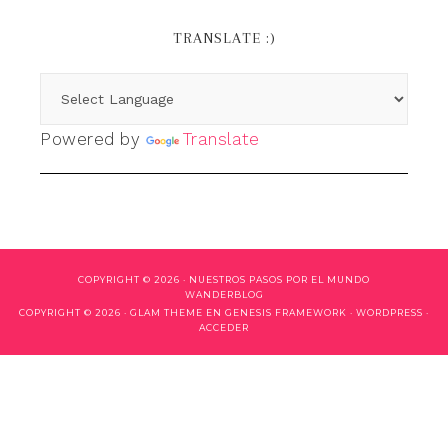
TRANSLATE :)
Powered by
Translate
COPYRIGHT © 2026 ·
NUESTROS PASOS POR EL MUNDO
WANDERBLOG
COPYRIGHT © 2026 ·
GLAM THEME
EN
GENESIS FRAMEWORK
·
WORDPRESS
·
ACCEDER