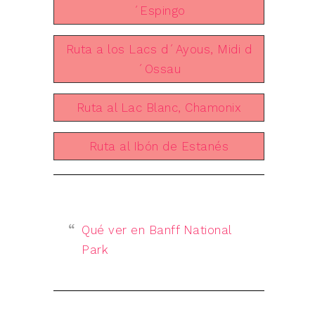
´Espingo
Ruta a los Lacs d´Ayous, Midi d
´Ossau
Ruta al Lac Blanc, Chamonix
Ruta al Ibón de Estanés
Qué ver en Banff National
Park