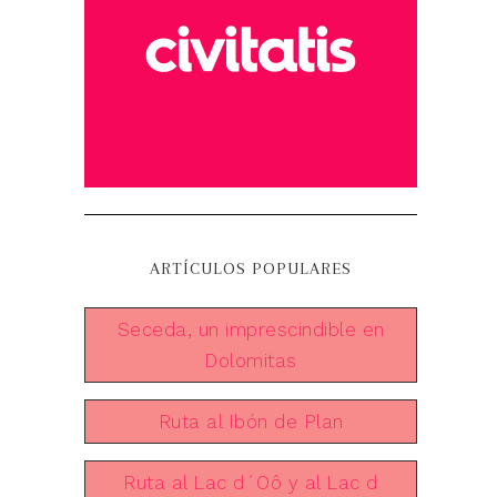
ARTÍCULOS POPULARES
Seceda, un imprescindible en
Dolomitas
Ruta al Ibón de Plan
Ruta al Lac d´Oô y al Lac d