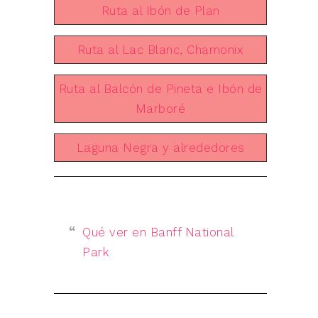
Ruta al Ibón de Plan
Ruta al Lac Blanc, Chamonix
Ruta al Balcón de Pineta e Ibón de
Marboré
Laguna Negra y alrededores
Qué ver en Banff National
Park