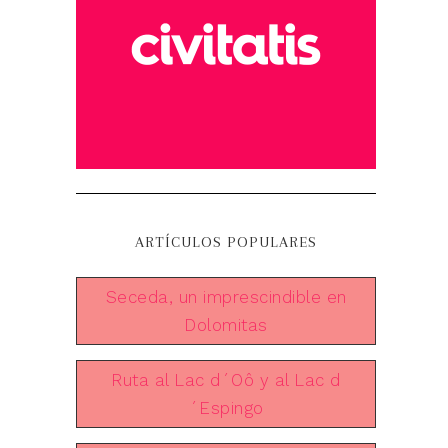
ARTÍCULOS POPULARES
Seceda, un imprescindible en
Dolomitas
Ruta al Lac d´Oô y al Lac d
´Espingo