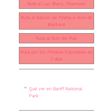
Ruta al Lac Blanc, Chamonix
Ruta al Balcón de Pineta e Ibón de
Marboré
Ruta al Ibón de Plan
Ruta por los Pirineos Franceses en
3 días
Qué ver en Banff National
Park