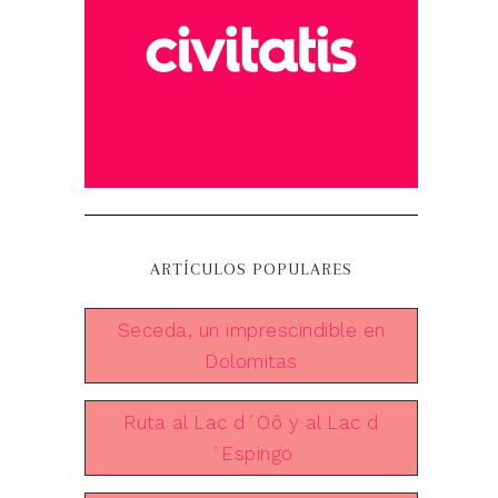
ARTÍCULOS POPULARES
Seceda, un imprescindible en
Dolomitas
Ruta al Lac d´Oô y al Lac d
´Espingo