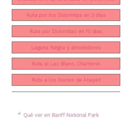
Ruta por los Dolomitas en 3 días
Ruta por Dolomitas en 10 días
Laguna Negra y alrededores
Ruta al Lac Blanc, Chamonix
Ruta a los Ibones de Anayet
Qué ver en Banff National Park