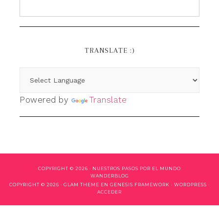
TRANSLATE :)
Powered by
Translate
COPYRIGHT © 2026 ·
NUESTROS PASOS POR EL MUNDO
WANDERBLOG
COPYRIGHT © 2026 ·
GLAM THEME
EN
GENESIS FRAMEWORK
·
WORDPRESS
·
ACCEDER