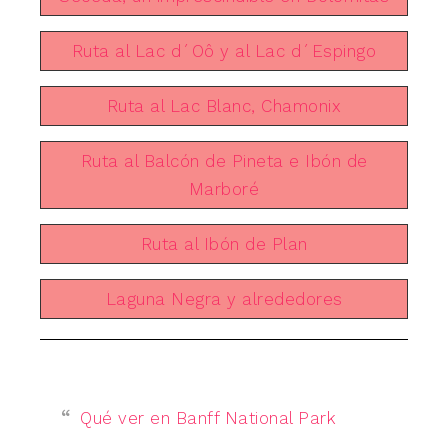
Ruta al Lac d´Oô y al Lac d´Espingo
Ruta al Lac Blanc, Chamonix
Ruta al Balcón de Pineta e Ibón de
Marboré
Ruta al Ibón de Plan
Laguna Negra y alrededores
Qué ver en Banff National Park