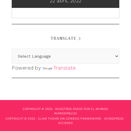
22 abril, 2022
TRANSLATE :)
Powered by
Translate
COPYRIGHT © 2026 ·
NUESTROS PASOS POR EL MUNDO
WANDERBLOG
COPYRIGHT © 2026 ·
GLAM THEME
EN
GENESIS FRAMEWORK
·
WORDPRESS
·
ACCEDER