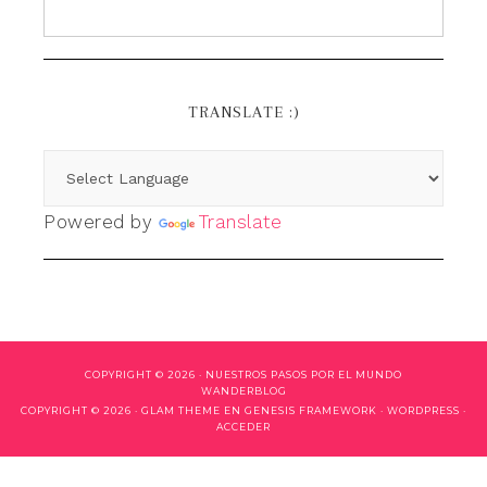
TRANSLATE :)
Powered by
Translate
COPYRIGHT © 2026 ·
NUESTROS PASOS POR EL MUNDO
WANDERBLOG
COPYRIGHT © 2026 ·
GLAM THEME
EN
GENESIS FRAMEWORK
·
WORDPRESS
·
ACCEDER