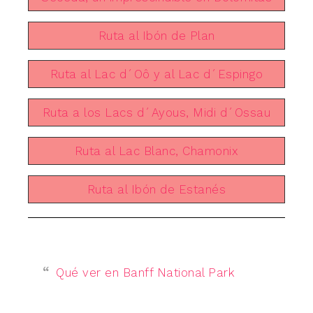
Ruta al Ibón de Plan
Ruta al Lac d´Oô y al Lac d´Espingo
Ruta a los Lacs d´Ayous, Midi d´Ossau
Ruta al Lac Blanc, Chamonix
Ruta al Ibón de Estanés
Qué ver en Banff National Park