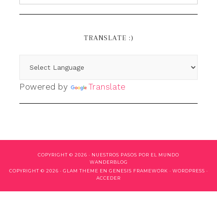
TRANSLATE :)
Powered by
Translate
COPYRIGHT © 2026 ·
NUESTROS PASOS POR EL MUNDO
WANDERBLOG
COPYRIGHT © 2026 ·
GLAM THEME
EN
GENESIS FRAMEWORK
·
WORDPRESS
·
ACCEDER