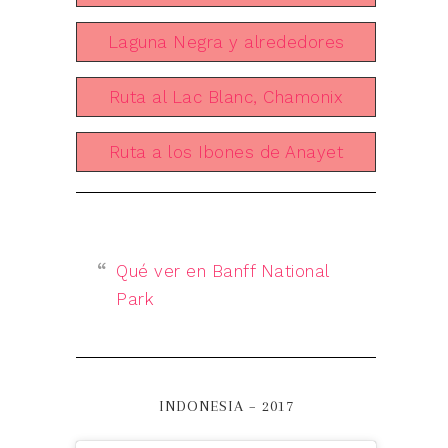
Laguna Negra y alrededores
Ruta al Lac Blanc, Chamonix
Ruta a los Ibones de Anayet
Qué ver en Banff National
Park
INDONESIA – 2017