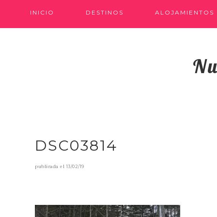
INICIO
DESTINOS
ALOJAMIENTOS
Nu
DSC03814
publicada el
13/02/19