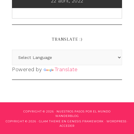
22 abril, 2022
TRANSLATE :)
Powered by
Translate
COPYRIGHT © 2026 ·
NUESTROS PASOS POR EL MUNDO
WANDERBLOG
COPYRIGHT © 2026 ·
GLAM THEME
EN
GENESIS FRAMEWORK
·
WORDPRESS
·
ACCEDER