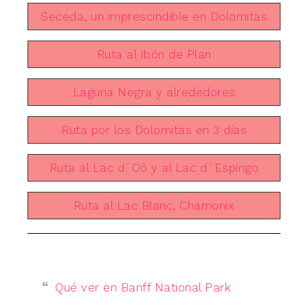
Seceda, un imprescindible en Dolomitas
Ruta al Ibón de Plan
Laguna Negra y alrededores
Ruta por los Dolomitas en 3 días
Ruta al Lac d´Oô y al Lac d´Espingo
Ruta al Lac Blanc, Chamonix
Qué ver en Banff National Park