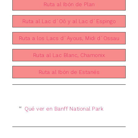
Ruta al Ibón de Plan
Ruta al Lac d´Oô y al Lac d´Espingo
Ruta a los Lacs d´Ayous, Midi d´Ossau
Ruta al Lac Blanc, Chamonix
Ruta al Ibón de Estanés
Qué ver en Banff National Park