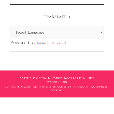
TRANSLATE :)
Powered by
Translate
COPYRIGHT © 2026 ·
NUESTROS PASOS POR EL MUNDO
WANDERBLOG
COPYRIGHT © 2026 ·
GLAM THEME
EN
GENESIS FRAMEWORK
·
WORDPRESS
·
ACCEDER