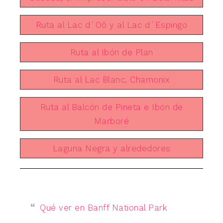
Ruta al Lac d´Oô y al Lac d´Espingo
Ruta al Ibón de Plan
Ruta al Lac Blanc, Chamonix
Ruta al Balcón de Pineta e Ibón de
Marboré
Laguna Negra y alrededores
Qué ver en Banff National Park