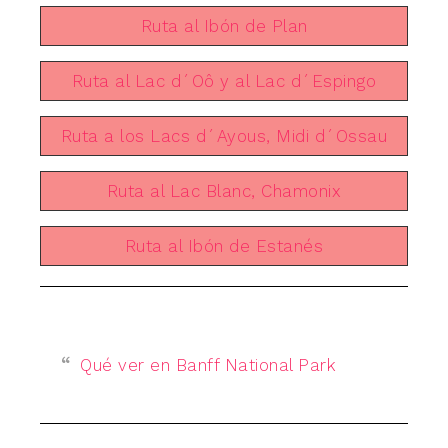
Ruta al Ibón de Plan
Ruta al Lac d´Oô y al Lac d´Espingo
Ruta a los Lacs d´Ayous, Midi d´Ossau
Ruta al Lac Blanc, Chamonix
Ruta al Ibón de Estanés
Qué ver en Banff National Park