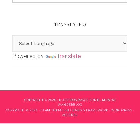
TRANSLATE :)
Powered by
Translate
COPYRIGHT © 2026 ·
NUESTROS PASOS POR EL MUNDO
WANDERBLOG
COPYRIGHT © 2026 ·
GLAM THEME
EN
GENESIS FRAMEWORK
·
WORDPRESS
·
ACCEDER