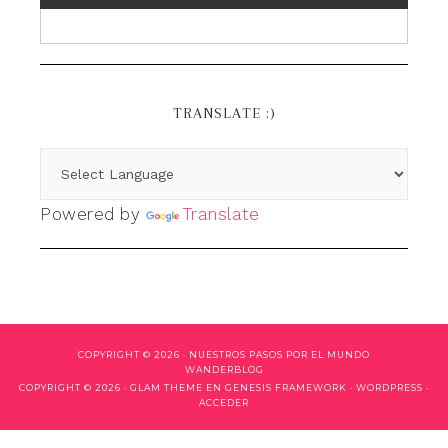
TRANSLATE :)
Powered by
Translate
COPYRIGHT © 2026 ·
NUESTROS PASOS POR EL MUNDO
WANDERBLOG
COPYRIGHT © 2026 ·
GLAM THEME
EN
GENESIS FRAMEWORK
·
WORDPRESS
·
ACCEDER