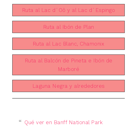
Ruta al Lac d´Oô y al Lac d´Espingo
Ruta al Ibón de Plan
Ruta al Lac Blanc, Chamonix
Ruta al Balcón de Pineta e Ibón de
Marboré
Laguna Negra y alrededores
Qué ver en Banff National Park