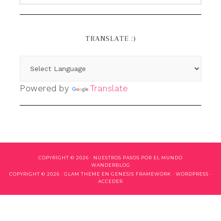
TRANSLATE :)
Powered by
Translate
COPYRIGHT © 2026 ·
NUESTROS PASOS POR EL MUNDO
WANDERBLOG
COPYRIGHT © 2026 ·
GLAM THEME
EN
GENESIS FRAMEWORK
·
WORDPRESS
·
ACCEDER