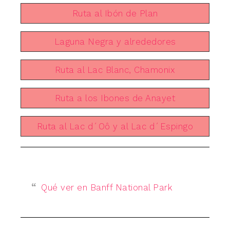
Ruta al Ibón de Plan
Laguna Negra y alrededores
Ruta al Lac Blanc, Chamonix
Ruta a los Ibones de Anayet
Ruta al Lac d´Oô y al Lac d´Espingo
Qué ver en Banff National Park