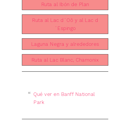
Ruta al Ibón de Plan
Ruta al Lac d´Oô y al Lac d
´Espingo
Laguna Negra y alrededores
Ruta al Lac Blanc, Chamonix
Qué ver en Banff National
Park