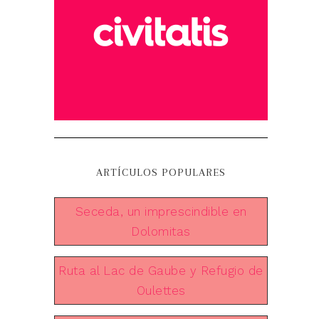
ARTÍCULOS POPULARES
Seceda, un imprescindible en
Dolomitas
Ruta al Lac de Gaube y Refugio de
Oulettes