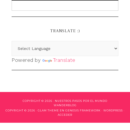
TRANSLATE :)
Powered by
Translate
COPYRIGHT © 2026 ·
NUESTROS PASOS POR EL MUNDO
WANDERBLOG
COPYRIGHT © 2026 ·
GLAM THEME
EN
GENESIS FRAMEWORK
·
WORDPRESS
·
ACCEDER