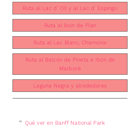
Ruta al Lac d´Oô y al Lac d´Espingo
Ruta al Ibón de Plan
Ruta al Lac Blanc, Chamonix
Ruta al Balcón de Pineta e Ibón de
Marboré
Laguna Negra y alrededores
Qué ver en Banff National Park