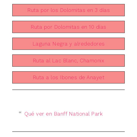
Ruta por los Dolomitas en 3 días
Ruta por Dolomitas en 10 días
Laguna Negra y alrededores
Ruta al Lac Blanc, Chamonix
Ruta a los Ibones de Anayet
Qué ver en Banff National Park