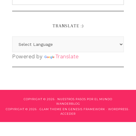
TRANSLATE :)
Powered by
Translate
COPYRIGHT © 2026 ·
NUESTROS PASOS POR EL MUNDO
WANDERBLOG
COPYRIGHT © 2026 ·
GLAM THEME
EN
GENESIS FRAMEWORK
·
WORDPRESS
·
ACCEDER