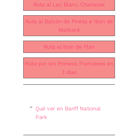
Ruta al Lac Blanc, Chamonix
Ruta al Balcón de Pineta e Ibón de
Marboré
Ruta al Ibón de Plan
Ruta por los Pirineos Franceses en
3 días
Qué ver en Banff National
Park