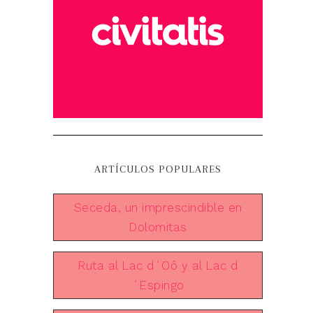
ARTÍCULOS POPULARES
Seceda, un imprescindible en
Dolomitas
Ruta al Lac d´Oô y al Lac d
´Espingo