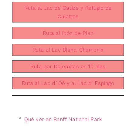
Ruta al Lac de Gaube y Refugio de
Oulettes
Ruta al Ibón de Plan
Ruta al Lac Blanc, Chamonix
Ruta por Dolomitas en 10 días
Ruta al Lac d´Oô y al Lac d´Espingo
Qué ver en Banff National Park