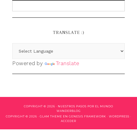
TRANSLATE :)
Powered by
Translate
COPYRIGHT © 2026 ·
NUESTROS PASOS POR EL MUNDO
WANDERBLOG
COPYRIGHT © 2026 ·
GLAM THEME
EN
GENESIS FRAMEWORK
·
WORDPRESS
·
ACCEDER