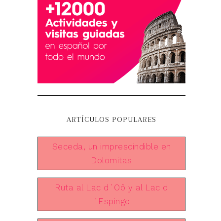
ARTÍCULOS POPULARES
Seceda, un imprescindible en
Dolomitas
Ruta al Lac d´Oô y al Lac d
´Espingo