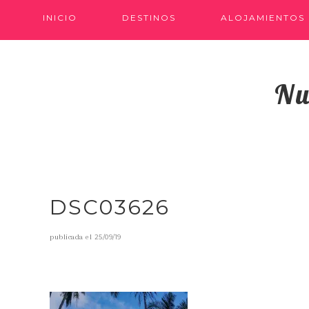
INICIO
DESTINOS
ALOJAMIENTOS
Nu
DSC03626
publicada el
25/09/19