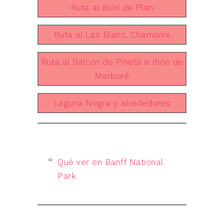
Ruta al Ibón de Plan
Ruta al Lac Blanc, Chamonix
Ruta al Balcón de Pineta e Ibón de
Marboré
Laguna Negra y alrededores
Qué ver en Banff National
Park