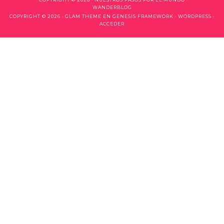
WANDERBLOG
COPYRIGHT © 2026 ·
GLAM THEME
EN
GENESIS FRAMEWORK
·
WORDPRESS
·
ACCEDER