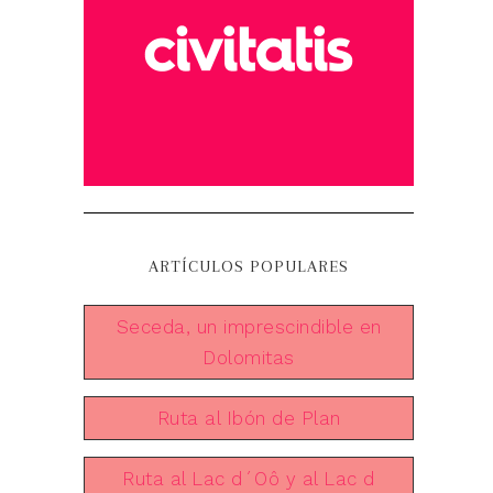
ARTÍCULOS POPULARES
Seceda, un imprescindible en
Dolomitas
Ruta al Ibón de Plan
Ruta al Lac d´Oô y al Lac d