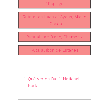
´Espingo
Ruta a los Lacs d´Ayous, Midi d
´Ossau
Ruta al Lac Blanc, Chamonix
Ruta al Ibón de Estanés
Qué ver en Banff National
Park