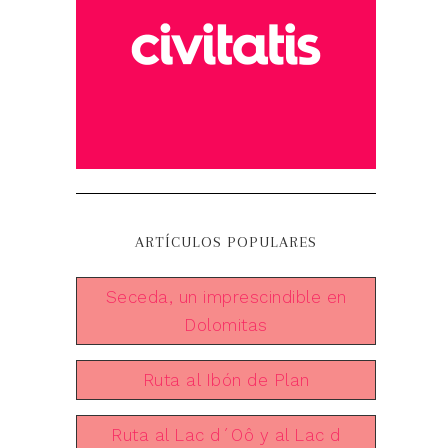
ARTÍCULOS POPULARES
Seceda, un imprescindible en
Dolomitas
Ruta al Ibón de Plan
Ruta al Lac d´Oô y al Lac d