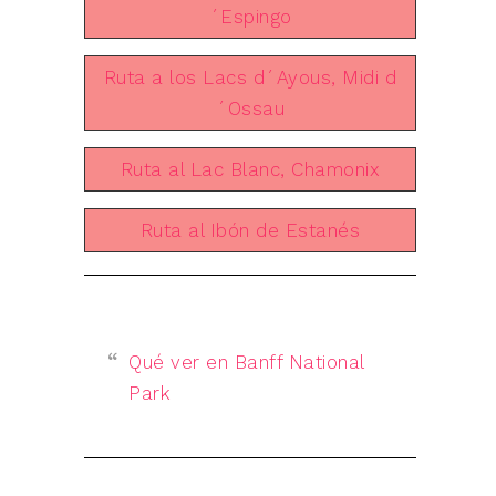
´Espingo
Ruta a los Lacs d´Ayous, Midi d
´Ossau
Ruta al Lac Blanc, Chamonix
Ruta al Ibón de Estanés
Qué ver en Banff National
Park