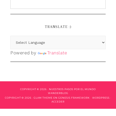
TRANSLATE :)
Powered by
Translate
COPYRIGHT © 2026 ·
NUESTROS PASOS POR EL MUNDO
WANDERBLOG
COPYRIGHT © 2026 ·
GLAM THEME
EN
GENESIS FRAMEWORK
·
WORDPRESS
·
ACCEDER