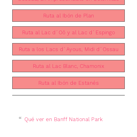
Ruta al Ibón de Plan
Ruta al Lac d´Oô y al Lac d´Espingo
Ruta a los Lacs d´Ayous, Midi d´Ossau
Ruta al Lac Blanc, Chamonix
Ruta al Ibón de Estanés
Qué ver en Banff National Park