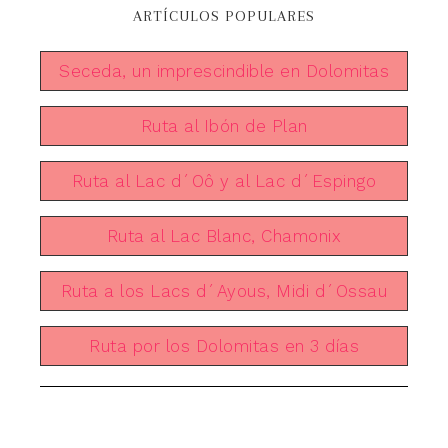
ARTÍCULOS POPULARES
Seceda, un imprescindible en Dolomitas
Ruta al Ibón de Plan
Ruta al Lac d´Oô y al Lac d´Espingo
Ruta al Lac Blanc, Chamonix
Ruta a los Lacs d´Ayous, Midi d´Ossau
Ruta por los Dolomitas en 3 días