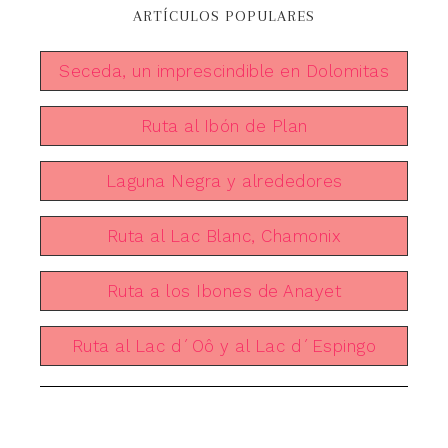
ARTÍCULOS POPULARES
Seceda, un imprescindible en Dolomitas
Ruta al Ibón de Plan
Laguna Negra y alrededores
Ruta al Lac Blanc, Chamonix
Ruta a los Ibones de Anayet
Ruta al Lac d´Oô y al Lac d´Espingo