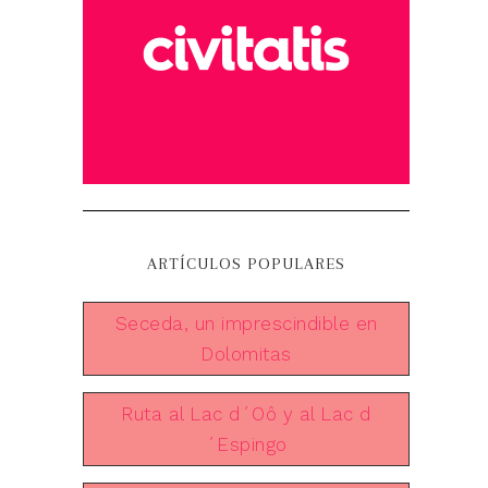
ARTÍCULOS POPULARES
Seceda, un imprescindible en
Dolomitas
Ruta al Lac d´Oô y al Lac d
´Espingo