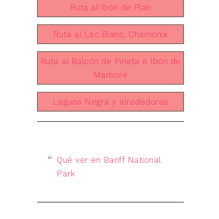
Ruta al Ibón de Plan
Ruta al Lac Blanc, Chamonix
Ruta al Balcón de Pineta e Ibón de
Marboré
Laguna Negra y alrededores
Qué ver en Banff National
Park