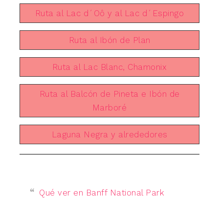
Ruta al Lac d´Oô y al Lac d´Espingo
Ruta al Ibón de Plan
Ruta al Lac Blanc, Chamonix
Ruta al Balcón de Pineta e Ibón de
Marboré
Laguna Negra y alrededores
Qué ver en Banff National Park