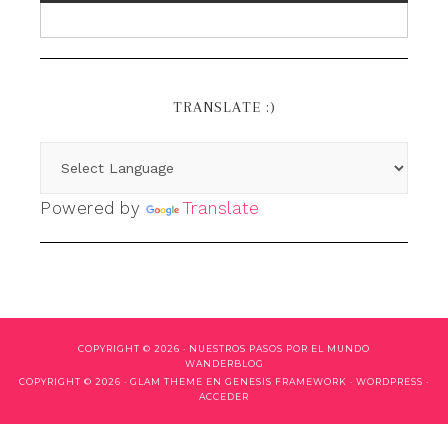
TRANSLATE :)
Powered by
Translate
COPYRIGHT © 2026 ·
NUESTROS PASOS POR EL MUNDO
WANDERBLOG
COPYRIGHT © 2026 ·
GLAM THEME
EN
GENESIS FRAMEWORK
·
WORDPRESS
·
ACCEDER