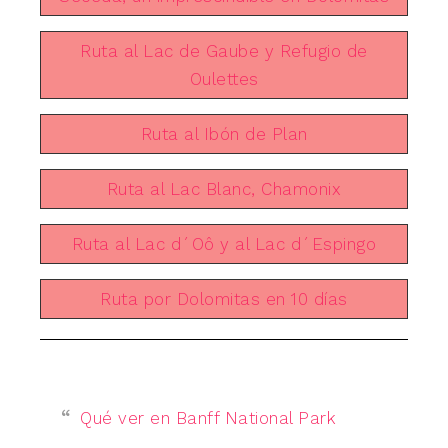
Ruta al Lac de Gaube y Refugio de
Oulettes
Ruta al Ibón de Plan
Ruta al Lac Blanc, Chamonix
Ruta al Lac d´Oô y al Lac d´Espingo
Ruta por Dolomitas en 10 días
Qué ver en Banff National Park