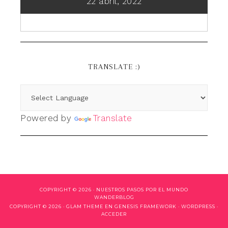
22 abril, 2022
TRANSLATE :)
Powered by
Translate
COPYRIGHT © 2026 ·
NUESTROS PASOS POR EL MUNDO
WANDERBLOG
COPYRIGHT © 2026 ·
GLAM THEME
EN
GENESIS FRAMEWORK
·
WORDPRESS
·
ACCEDER