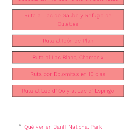
Ruta al Lac de Gaube y Refugio de
Oulettes
Ruta al Ibón de Plan
Ruta al Lac Blanc, Chamonix
Ruta por Dolomitas en 10 días
Ruta al Lac d´Oô y al Lac d´Espingo
Qué ver en Banff National Park