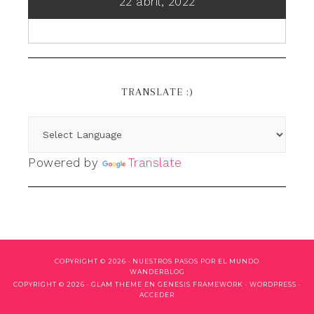
22 abril, 2022
TRANSLATE :)
Powered by
Translate
COPYRIGHT © 2026 ·
NUESTROS PASOS POR EL MUNDO
WANDERBLOG
COPYRIGHT © 2026 ·
GLAM THEME
EN
GENESIS FRAMEWORK
·
WORDPRESS
·
ACCEDER