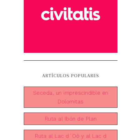
ARTÍCULOS POPULARES
Seceda, un imprescindible en
Dolomitas
Ruta al Ibón de Plan
Ruta al Lac d´Oô y al Lac d