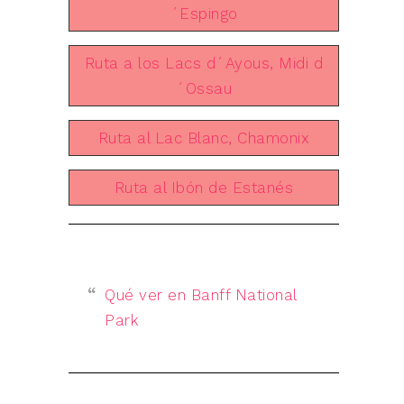
´Espingo
Ruta a los Lacs d´Ayous, Midi d
´Ossau
Ruta al Lac Blanc, Chamonix
Ruta al Ibón de Estanés
Qué ver en Banff National
Park