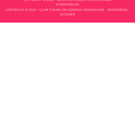
WANDERBLOG
COPYRIGHT © 2026 ·
GLAM THEME
EN
GENESIS FRAMEWORK
·
WORDPRESS
·
ACCEDER