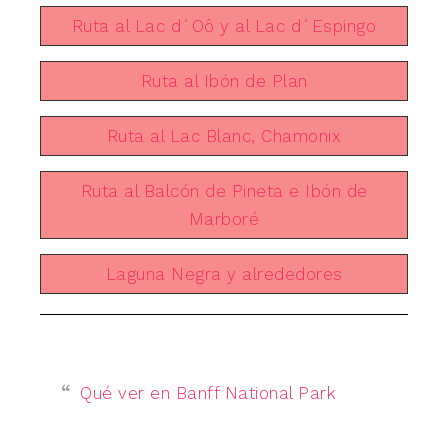
Ruta al Lac d´Oô y al Lac d´Espingo
Ruta al Ibón de Plan
Ruta al Lac Blanc, Chamonix
Ruta al Balcón de Pineta e Ibón de
Marboré
Laguna Negra y alrededores
Qué ver en Banff National Park