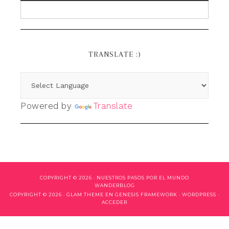
TRANSLATE :)
Powered by
Translate
COPYRIGHT © 2026 ·
NUESTROS PASOS POR EL MUNDO
WANDERBLOG
COPYRIGHT © 2026 ·
GLAM THEME
EN
GENESIS FRAMEWORK
·
WORDPRESS
·
ACCEDER