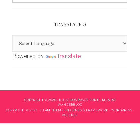
TRANSLATE :)
Powered by
Translate
COPYRIGHT © 2026 ·
NUESTROS PASOS POR EL MUNDO
WANDERBLOG
COPYRIGHT © 2026 ·
GLAM THEME
EN
GENESIS FRAMEWORK
·
WORDPRESS
·
ACCEDER