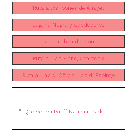
Ruta a los Ibones de Anayet
Laguna Negra y alrededores
Ruta al Ibón de Plan
Ruta al Lac Blanc, Chamonix
Ruta al Lac d´Oô y al Lac d´Espingo
Qué ver en Banff National Park