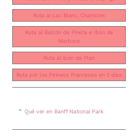
Ruta al Lac Blanc, Chamonix
Ruta al Balcón de Pineta e Ibón de
Marboré
Ruta al Ibón de Plan
Ruta por los Pirineos Franceses en 3 días
Qué ver en Banff National Park