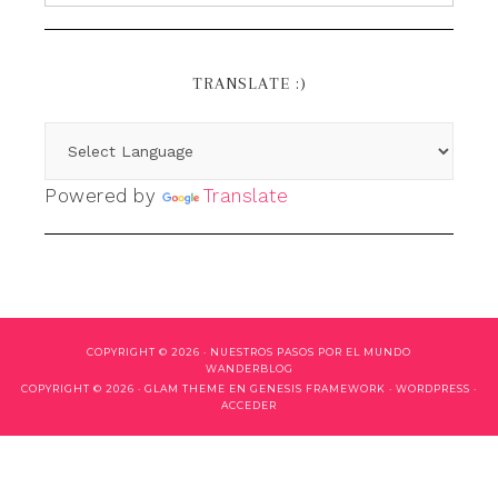
TRANSLATE :)
Powered by
Translate
COPYRIGHT © 2026 ·
NUESTROS PASOS POR EL MUNDO
WANDERBLOG
COPYRIGHT © 2026 ·
GLAM THEME
EN
GENESIS FRAMEWORK
·
WORDPRESS
·
ACCEDER