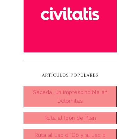
ARTÍCULOS POPULARES
Seceda, un imprescindible en
Dolomitas
Ruta al Ibón de Plan
Ruta al Lac d´Oô y al Lac d