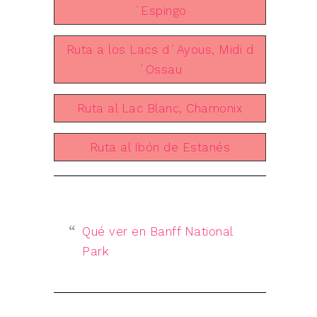
´Espingo
Ruta a los Lacs d´Ayous, Midi d
´Ossau
Ruta al Lac Blanc, Chamonix
Ruta al Ibón de Estanés
Qué ver en Banff National
Park