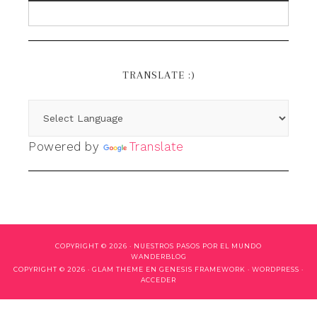
TRANSLATE :)
Powered by
Translate
COPYRIGHT © 2026 ·
NUESTROS PASOS POR EL MUNDO
WANDERBLOG
COPYRIGHT © 2026 ·
GLAM THEME
EN
GENESIS FRAMEWORK
·
WORDPRESS
·
ACCEDER