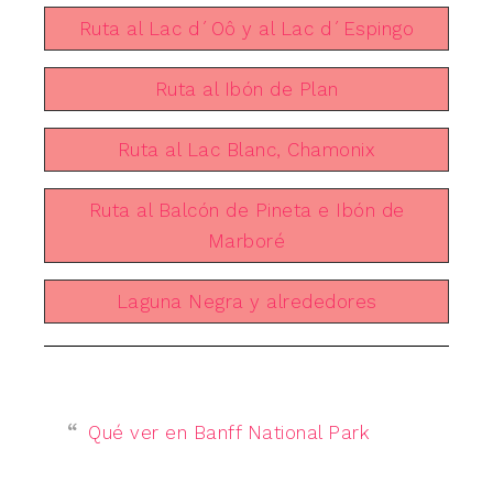
Ruta al Lac d´Oô y al Lac d´Espingo
Ruta al Ibón de Plan
Ruta al Lac Blanc, Chamonix
Ruta al Balcón de Pineta e Ibón de
Marboré
Laguna Negra y alrededores
Qué ver en Banff National Park