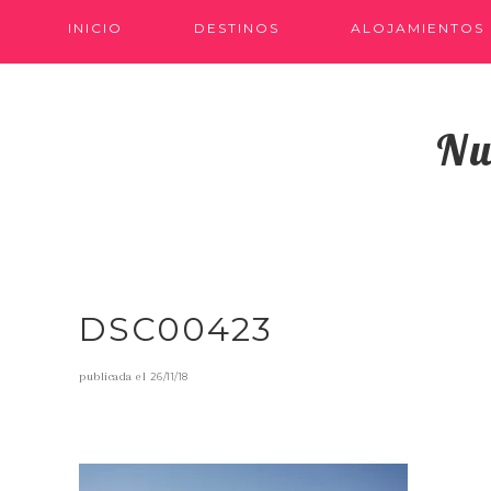
INICIO
DESTINOS
ALOJAMIENTOS
Nu
DSC00423
publicada el
26/11/18