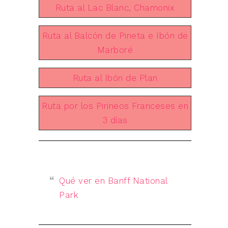
Ruta al Lac Blanc, Chamonix
Ruta al Balcón de Pineta e Ibón de
Marboré
Ruta al Ibón de Plan
Ruta por los Pirineos Franceses en
3 días
Qué ver en Banff National
Park