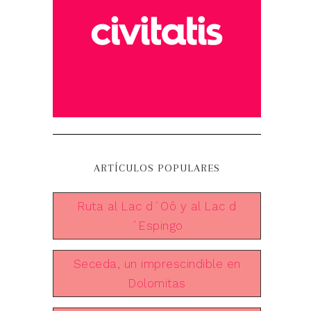
ARTÍCULOS POPULARES
Ruta al Lac d´Oô y al Lac d
´Espingo
Seceda, un imprescindible en
Dolomitas