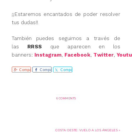
¡¡Estaremos encantados de poder resolver
tus dudas!!
También puedes seguirnos a través de
las
RRSS
que aparecen en los
banners:
Instagram
,
Facebook
,
Twitter
,
Yout
Comparte
Comparte
Comparte
6 COMMENTS
COSTA OESTE: VUELO A LOS ÁNGELES »