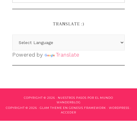
TRANSLATE :)
Powered by
Translate
COPYRIGHT © 2026 ·
NUESTROS PASOS POR EL MUNDO
WANDERBLOG
COPYRIGHT © 2026 ·
GLAM THEME
EN
GENESIS FRAMEWORK
·
WORDPRESS
·
ACCEDER