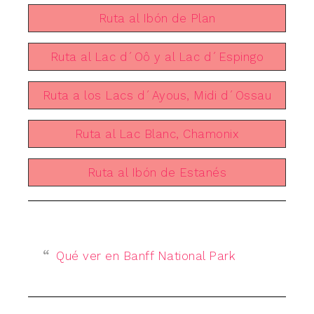
Ruta al Ibón de Plan
Ruta al Lac d´Oô y al Lac d´Espingo
Ruta a los Lacs d´Ayous, Midi d´Ossau
Ruta al Lac Blanc, Chamonix
Ruta al Ibón de Estanés
Qué ver en Banff National Park