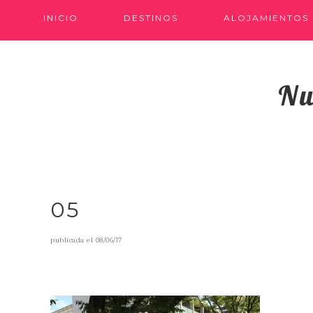
INICIO
DESTINOS
ALOJAMIENTOS
Nu
05
publicada el
08/06/17