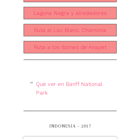
Laguna Negra y alrededores
Ruta al Lac Blanc, Chamonix
Ruta a los Ibones de Anayet
Qué ver en Banff National
Park
INDONESIA – 2017