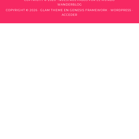
WANDERBLOG
COPYRIGHT © 2026 ·
GLAM THEME
EN
GENESIS FRAMEWORK
·
WORDPRESS
·
ACCEDER