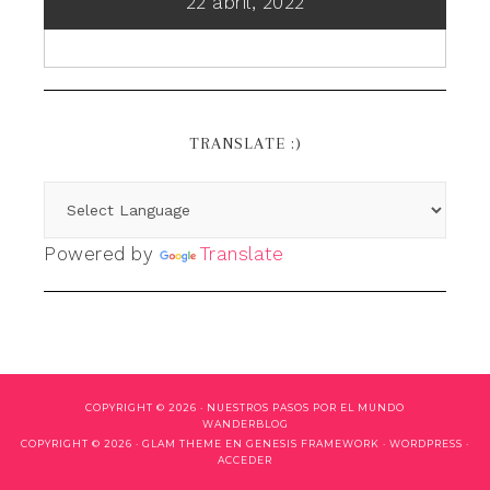
22 abril, 2022
TRANSLATE :)
Powered by
Translate
COPYRIGHT © 2026 ·
NUESTROS PASOS POR EL MUNDO
WANDERBLOG
COPYRIGHT © 2026 ·
GLAM THEME
EN
GENESIS FRAMEWORK
·
WORDPRESS
·
ACCEDER