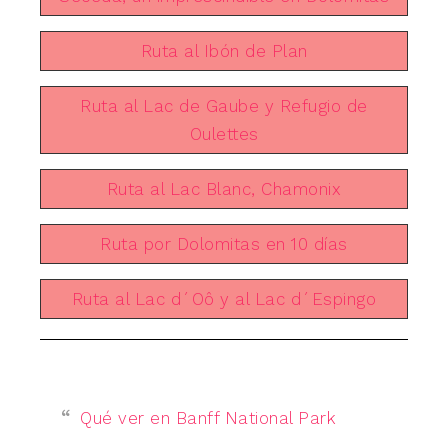
Ruta al Ibón de Plan
Ruta al Lac de Gaube y Refugio de
Oulettes
Ruta al Lac Blanc, Chamonix
Ruta por Dolomitas en 10 días
Ruta al Lac d´Oô y al Lac d´Espingo
Qué ver en Banff National Park